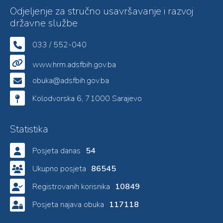
Odjeljenje za stručno usavršavanje i razvoj
državne službe
033 / 552-040
www.hrm.adsfbih.gov.ba
obuka@adsfbih.gov.ba
Kolodvorska 6, 71000 Sarajevo
Statistika
Posjeta danas
54
Ukupno posjeta
86545
Registrovanih korisnika
10849
Posjeta najava obuka
117118