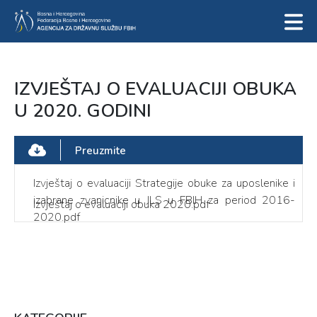
IZVJEŠTAJ O EVALUACIJI OBUKA
U 2020. GODINI
Preuzmite
Izvještaj o evaluaciji Strategije obuke za uposlenike i
izabrane zvanicnike u JLS u FBIH za period 2016-
Izvještaj o evaluaciji obuka 2020.pdf
2020.pdf