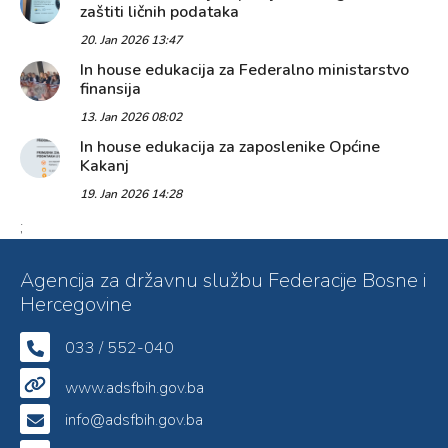
zaštiti ličnih podataka
20. Jan 2026 13:47
In house edukacija za Federalno ministarstvo
finansija
13. Jan 2026 08:02
In house edukacija za zaposlenike Općine
Kakanj
19. Jan 2026 14:28
;
Agencija za državnu službu Federacije Bosne i
Hercegovine
033 / 552-040
www.adsfbih.gov.ba
info@adsfbih.gov.ba