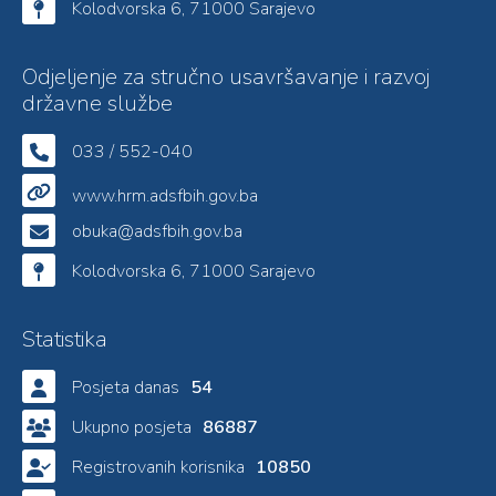
Kolodvorska 6, 71000 Sarajevo
Odjeljenje za stručno usavršavanje i razvoj
državne službe
033 / 552-040
www.hrm.adsfbih.gov.ba
obuka@adsfbih.gov.ba
Kolodvorska 6, 71000 Sarajevo
Statistika
Posjeta danas
54
Ukupno posjeta
86887
Registrovanih korisnika
10850