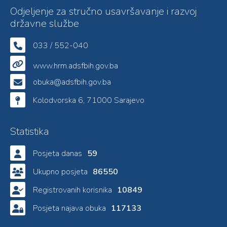
Odjeljenje za stručno usavršavanje i razvoj
državne službe
033 / 552-040
www.hrm.adsfbih.gov.ba
obuka@adsfbih.gov.ba
Kolodvorska 6, 71000 Sarajevo
Statistika
Posjeta danas
59
Ukupno posjeta
86550
Registrovanih korisnika
10849
Posjeta najava obuka
117133