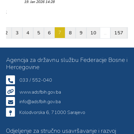
19. Jan 2026 14:28
;
7
2
3
4
5
6
8
9
10
...
157
1
Agencija za državnu službu Federacije Bosne i
Hercegovine
033 / 552-040
www.adsfbih.gov.ba
info@adsfbih.gov.ba
Kolodvorska 6, 71000 Sarajevo
Odjeljenje za stručno usavršavanje i razvoj