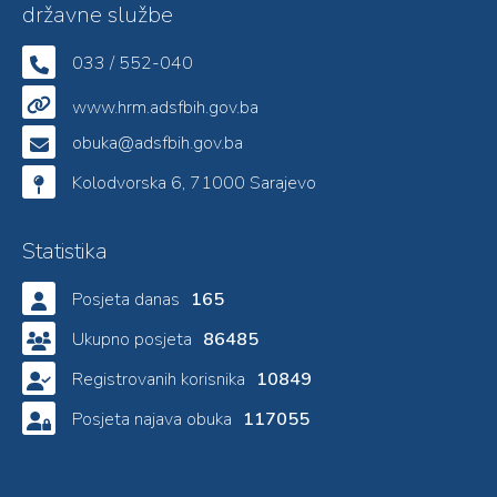
državne službe
033 / 552-040
www.hrm.adsfbih.gov.ba
obuka@adsfbih.gov.ba
Kolodvorska 6, 71000 Sarajevo
Statistika
Posjeta danas
165
Ukupno posjeta
86485
Registrovanih korisnika
10849
Posjeta najava obuka
117055