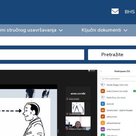
BHS
mi stručnog usavršavanja
Ključni dokumenti
Pretražite