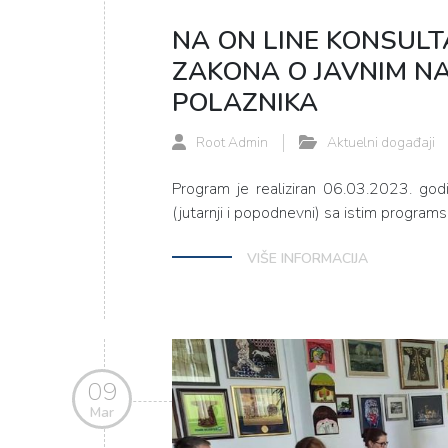
NA ON LINE KONSULT
ZAKONA O JAVNIM N
POLAZNIKA
Root Admin
Aktuelni događaji
Program je realiziran 06.03.2023. godin
(jutarnji i popodnevni) sa istim program
VIŠE INFORMACIJA
09
Mar