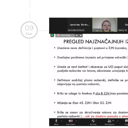
09
Mar