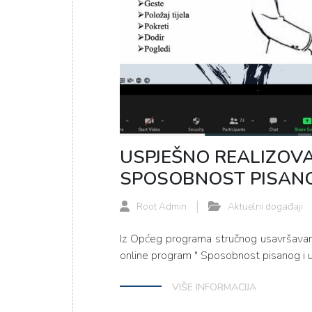
USPJEŠNO REALIZOV
SPOSOBNOST PISANO
Root Admin
Aktuelni događaji
Iz Općeg programa stručnog usavršavanja
online program " Sposobnost pisanog i u
VIŠE INFORMACIJA