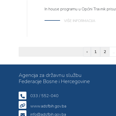
In house programu u Općini Travnik prisu
VIŠE INFORMACIJA
‹
1
2
...
Agencija za državnu službu
Federacije Bosne i Hercegovine
033 / 552-040
www.adsfbih.gov.ba
info@adsfbih.gov.ba