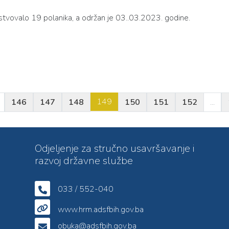
stvovalo 19 polanika, a održan je 03..03.2023. godine.
149
146
147
148
150
151
152
...
Odjeljenje za stručno usavršavanje i
razvoj državne službe
033 / 552-040
www.hrm.adsfbih.gov.ba
obuka@adsfbih.gov.ba