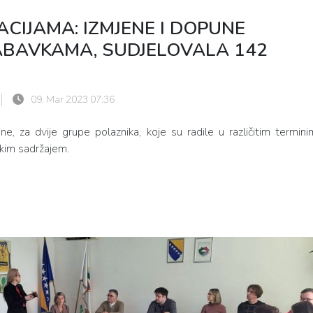
ACIJAMA: IZMJENE I DOPUNE
ABAVKAMA, SUDJELOVALA 142
09. Mar 2023 07:36
e, za dvije grupe polaznika, koje su radile u različitim termini
skim sadržajem.