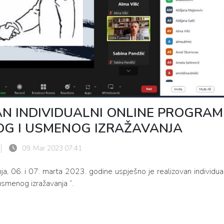
AN INDIVIDUALNI ONLINE PROGRAM
G I USMENOG IZRAŽAVANJA
09. Mar 2023 07:41
, 06. i 07. marta 2023. godine uspješno je realizovan individual
smenog izražavanja ”.