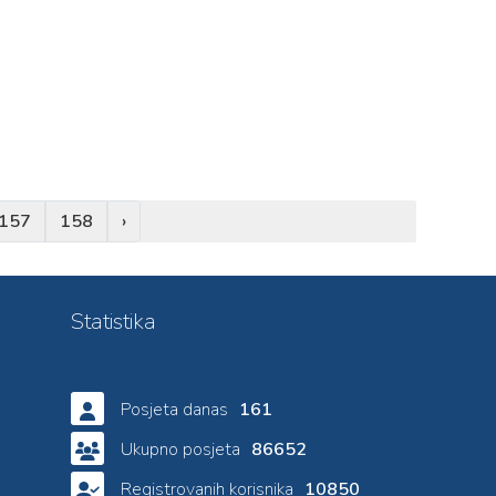
157
158
›
Statistika
Posjeta danas
161
Ukupno posjeta
86652
Registrovanih korisnika
10850