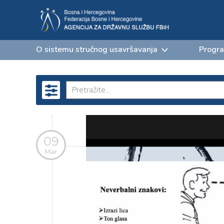
O sistemu stručnog usavršavanja
Progra
09
Mar