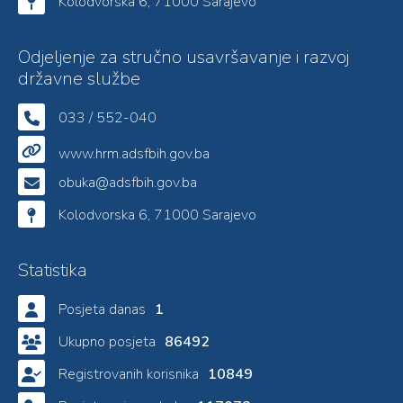
Kolodvorska 6, 71000 Sarajevo
Odjeljenje za stručno usavršavanje i razvoj
državne službe
033 / 552-040
www.hrm.adsfbih.gov.ba
obuka@adsfbih.gov.ba
Kolodvorska 6, 71000 Sarajevo
Statistika
Posjeta danas
1
Ukupno posjeta
86492
Registrovanih korisnika
10849