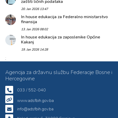
zaštiti ličnih podataka
20. Jan 2026 13:47
In house edukacija za Federalno ministarstvo
finansija
13. Jan 2026 08:02
In house edukacija za zaposlenike Općine
Kakanj
19. Jan 2026 14:28
;
Agencija za državnu službu Federacije Bosne i
Hercegovine
033 / 552-040
www.adsfbih.gov.ba
info@adsfbih.gov.ba