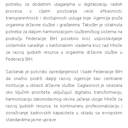
potrebu za dodatnim ulaganjima u digitalizaciju radnih
procesa, s ciljem postizanja veće efikasnosti,
transparentnosti i dostupnosti usluga koje Agencija pruža
organima državne službe i građanima. Također je istaknuta
potreba za daljom harmonizacijom službeničkog sistema na
području Federacije BiH, posebno kroz uspostavljanje
sistemske saradnje s kantonalnim vladama kroz rad Mreže
za razvoj ljudskih resursa u organima državne službe u
Federaciji BiH.
Sastanak je potvrdio opredijeljenost Vlade Federacije BiH
da snažno podrži daljnji razvoj Agencije kao centralne
institucije u oblasti državne službe. Saglasnost je iskazana
oko ključnih prioriteta, uključujući digitalnu transformaciju,
harmonizaciju zakonodavnog okvira, jačanje uloge Mreže za
razvoj ljudskih resursa, te kontinuiranu profesionalizaciju i
osnaživanje kadrovskih kapaciteta u skladu sa evropskim
standardima javne uprave.