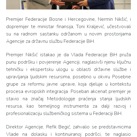
Premijer Federacije Bosne i Hercegovine, Nermin Nikšić, i
dopremijer te ministar finansija, Toni Kraljević, učestvovali
su na radnom sastanku održanom u novim prostorijama
Agencije za državnu službu Federacije BiH.
Premijer Nikšić istakao je da Vlada Federacije BiH pruža
punu podršku i povjerenje Agenciji, naglasivši njenu ključnu
tehničku i ekspertsku ulogu u oblasti državne službe i
upravljanja ljudskim resursima, posebno u okviru Posebne
grupe za reformu javne uprave, koja djeluje u kontekstu
procesa evropskih integracija. Poseban akcenat premijer je
stavio na značaj Metodologije praćenja stanja ljudskih
resursa, kao temeljnog instrumenta za dalji razvoj i
profesionalizaciju službeničkog sistema u Federaciji BiH.
Direktor Agencije, Refik Begić, zahvalio se predstavnicima
Vlade na dolasku i kontinuiranoj podršci, te naglasio