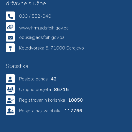
državne službe
033 / 552-040
www.hrm.adsfbih.gov.ba
obuka@adsfbih.gov.ba
Kolodvorska 6, 71000 Sarajevo
Statistika
Posjeta danas
42
Ukupno posjeta
86715
Registrovanih korisnika
10850
Posjeta najava obuka
117766