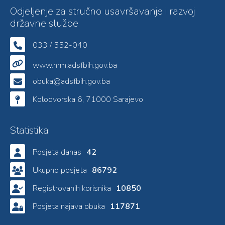
Odjeljenje za stručno usavršavanje i razvoj
državne službe
033 / 552-040
www.hrm.adsfbih.gov.ba
obuka@adsfbih.gov.ba
Kolodvorska 6, 71000 Sarajevo
Statistika
Posjeta danas
42
Ukupno posjeta
86792
Registrovanih korisnika
10850
Posjeta najava obuka
117871