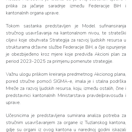
prilika za jačanje saradnje između Federacije BiH i
kantonalnih organa uprave.
Tokom sastanka predstavljen je Model sufinansiranja
stručnog usavršavanja na kantonalnom nivou, te strateški
ciljevi koje obuhvata Strategija za razvoj ljudskih resursa u
strukturama državne službe Federacije BiH, a čije ispunjenje
je obezbijeđeno kroz mjere koje predviđa Akcioni plan za
period 2023-2025 za primjenu pomenute strategije.
Važnu ulogu prilikom kreiranja predmetnog Akcionog plana,
pored stručne pomoći SIGMA-e, imala je i stalna podrška
Mreže za razvoj ljudskih resursa, koju, između ostalih, čine i
predstavnici kantonalnih Ministarstava pravde/pravosuđa i
uprave.
Učesnicima je predstavljena sumirana analiza potreba za
stručnim usavršavanjem za organe iz Tuzlanskog kantona,
gdje su organi iz ovog kantona u narednoj godini iskazali