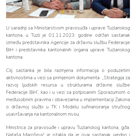
U saradnji sa Ministarstvom pravosuđa i uprave Tuzlanskog
kantona, u Tuzli je 01.11.2023. godine održan sastanak
između predstavnika Agencije za državnu službu Federacije
BiH i predstavnika kantonalnih organa uprave Tuzlanskog
kantona.
Cilj sastanka je bila razmjena informacija o poduzetim
aktivnostima u vezi sa primjenom dokumenta „Strategija za
razvoj ljudskih resursa u strukturama državne službe
Federacije BiH“, kao i u vezi sa potpisanim Sporazumom o
međusobnim pravima i obavezama u implementaciji Zakona
o državnoj službi u TK i Modelu sufinansiranja stručnog
usavršavanja na kantonalnom nivou.
Ministrica za pravosuđe i upravu Tuzlanskog kantona, gđa.
Nataša Marošević je istakla da je ovaj sastanak ujedno i