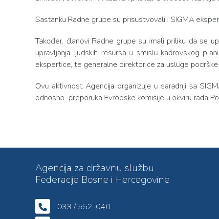
Sastanku Radne grupe su prisustvovali i SIGMA eksperti
Također, članovi Radne grupe su imali priliku da se u
upravljanja ljudskih resursa u smislu kadrovskog plan
ekspertice, te generalne direktorice za usluge podrške –
Ovu aktivnost Agencija organizuje u saradnji sa SIG
odnosno preporuka Evropske komisije u okviru rada Po
Agencija za državnu službu
Federacije Bosne i Hercegovine
033 / 552-040