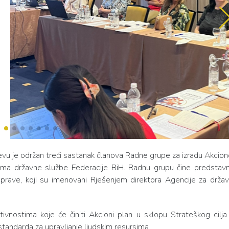
evu je održan treći sastanak članova Radne grupe za izradu Akcio
urama državne službe Federacije BiH. Radnu grupu čine predstavn
uprave, koji su imenovani Rješenjem direktora Agencije za drža
vnostima koje će činiti Akcioni plan u sklopu Strateškog cilja
 standarda za upravljanje ljudskim resursima.