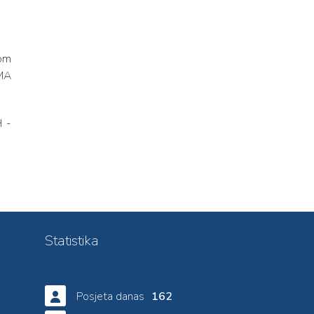
nom
GMA
H -
Statistika
Posjeta danas
162