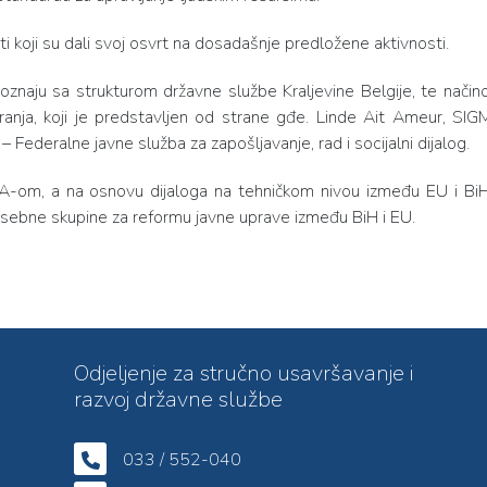
 koji su dali svoj osvrt na dosadašnje predložene aktivnosti.
poznaju sa strukturom državne službe Kraljevine Belgije, te nači
iranja, koji je predstavljen od strane gđe. Linde Ait Ameur, SI
 Federalne javne služba za zapošljavanje, rad i socijalni dijalog.
MA-om, a na osnovu dijaloga na tehničkom nivou između EU i Bi
sebne skupine za reformu javne uprave između BiH i EU.
Odjeljenje za stručno usavršavanje i
razvoj državne službe
033 / 552-040