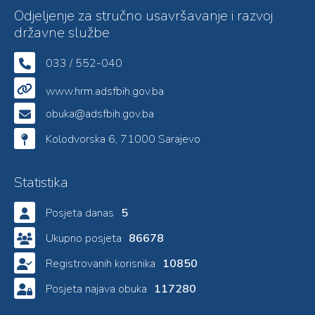
Odjeljenje za stručno usavršavanje i razvoj
državne službe
033 / 552-040
www.hrm.adsfbih.gov.ba
obuka@adsfbih.gov.ba
Kolodvorska 6, 71000 Sarajevo
Statistika
Posjeta danas
5
Ukupno posjeta
86678
Registrovanih korisnika
10850
Posjeta najava obuka
117280