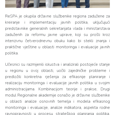
ReSPA je okupila državne službenike regiona zadužene za
kreiranje i implementaciju javnih politika, uključujući
predstavnike generalnih sekretarijata vlada i ministarstava
zaduženih za reformu javne uprave, koji su prošli kroz
intenzivnu četverodnevnu obuku kako bi stekli znanja i
praktične vještine u oblasti monitoringa i evaluacije javnih
politika.
Učesnici su razmijenili iskustva i analizirali postojeće stanje
u regionu u ovoj oblasti, uočili zajedničke probleme i
predložili konkretna rješenja za efikasnije planiranje i
realizaciju monitoringa i evaluacije javnih politika u svojim
administracijama. Kombinacijom teorije i prakse, Drugi
modul Regionalne akademije osnažio je državne službenike
u oblasti analize osnovnih temelja i modela efikasnog
monitoringa i evaluacije, analize indikatora, aspekta rodne
ravnopravnosti u procesu strateškog planiranja politika,