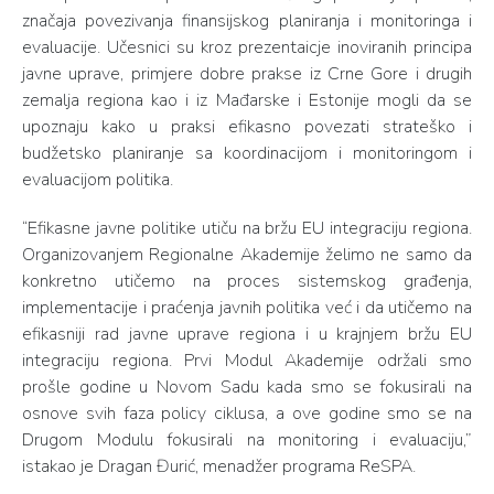
značaja povezivanja finansijskog planiranja i monitoringa i
evaluacije. Učesnici su kroz prezentaicje inoviranih principa
javne uprave, primjere dobre prakse iz Crne Gore i drugih
zemalja regiona kao i iz Mađarske i Estonije mogli da se
upoznaju kako u praksi efikasno povezati strateško i
budžetsko planiranje sa koordinacijom i monitoringom i
evaluacijom politika.
“Efikasne javne politike utiču na bržu EU integraciju regiona.
Organizovanjem Regionalne Akademije želimo ne samo da
konkretno utičemo na proces sistemskog građenja,
implementacije i praćenja javnih politika već i da utičemo na
efikasniji rad javne uprave regiona i u krajnjem bržu EU
integraciju regiona. Prvi Modul Akademije održali smo
prošle godine u Novom Sadu kada smo se fokusirali na
osnove svih faza policy ciklusa, a ove godine smo se na
Drugom Modulu fokusirali na monitoring i evaluaciju,”
istakao je Dragan Đurić, menadžer programa ReSPA.