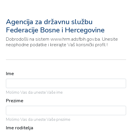
Agencija za državnu službu
Federacije Bosne i Hercegovine
Dobrodošli na sistem www.hrm.adsfbih.gov.ba. Unesite
neophodne podatke i kreirajte Vaš korisnički profil !
Ime
Molimo Vas da uneste Vaše ime
Prezime
Molimo Vas da uneste Vaše prezime
Ime roditelja